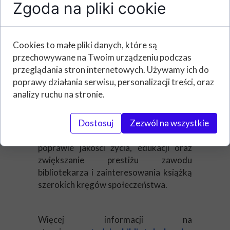
Zgoda na pliki cookie
Hasłem Tygodnia Bibliotek 2021
jest „Znajdziesz mnie w
Cookies to małe pliki danych, które są
bibliotece”
przechowywane na Twoim urządzeniu podczas
przeglądania stron internetowych. Używamy ich do
poprawy działania serwisu, personalizacji treści, oraz
Co roku Stowarzyszenie Bibliotekarzy
analizy ruchu na stronie.
Polskich organizuje, w dniach 8-15 maja,
Tydzień Bibliotek - program promocji
czytelnictwa i bibliotek. Ma on na celu
Dostosuj
Zezwól na wszystkie
podkreślanie roli czytania i bibliotek w
poprawie jakości życia, edukacji oraz
zwiększanie prestiżu zawodu
bibliotekarza i zainteresowania książką
szerokich kręgów społeczeństwa.
Więcej informacji na