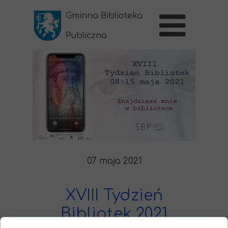
Gminna Biblioteka
Publiczna
w Sernikach
07 maja 2021
XVIII Tydzień
Bibliotek 2021