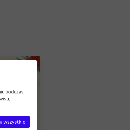
niu podczas
wisu,
a wszystkie