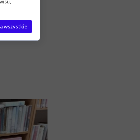
wisu,
a wszystkie