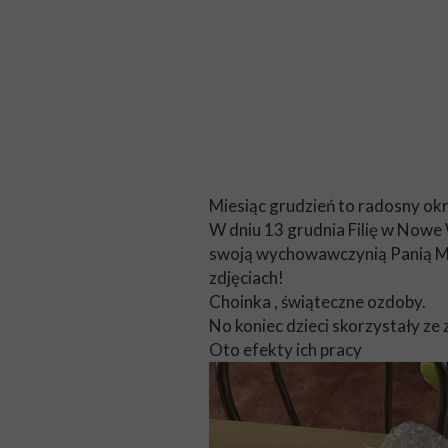
Miesiąc grudzień to radosny okr
W dniu 13 grudnia Filię w Nowe 
swoją wychowawczynią Panią Mag
zdjęciach!
Choinka , świąteczne ozdoby.
No koniec dzieci skorzystały ze 
Oto efekty ich pracy