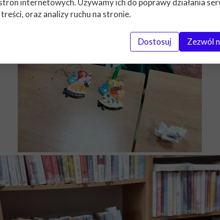
stron internetowych. Używamy ich do poprawy działania ser
 treści, oraz analizy ruchu na stronie.
Dostosuj
Zezwól n