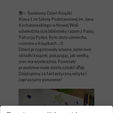
📚✨ Światowy Dzień Książki.
Klasa 1 ze Szkoły Podstawowej im. Jana
Kochanowskiego w Nowej Woli
odwiedziła dziś bibliotekę razem z Panią
Patrycją Pydyś. Było dużo uśmiechu,
rozmów o książkach . 🎨
Dzieci przygotowały własne, kolorowe
okładki książek, pokazując, jak wielką
moc ma wyobraźnia. Powstały
prawdziwe małe dzieła sztuki! 🌈📖
Dziękujemy za fantastyczną wizytę i
zapraszamy ponownie!