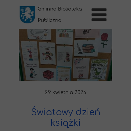
Gminna Biblioteka
Publiczna
w Sernikach
29 kwietnia 2026
Światowy dzień
książki