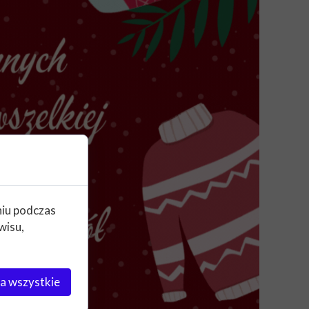
niu podczas
wisu,
a wszystkie