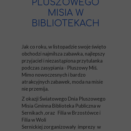
PLUSZOWEGO
MISIA W
BIBLIOTEKACH
Jak co roku, w listopadzie swoje święto
obchodzi najmilsza zabawka, najlepszy
przyjaciel i niezastąpiona przytulanka
podczas zasypiania - Pluszowy Miś.
Mimo nowoczesnych i bardzo
atrakcyjnych zabawek, moda na misie
nie przemija.
Z okazji Światowego Dnia Pluszowego
Misia Gminna Biblioteka Publiczna w
Sernikach ,oraz Filia w Brzostówce i
Filia w Woli
Sernickiej zorganizowały imprezy w