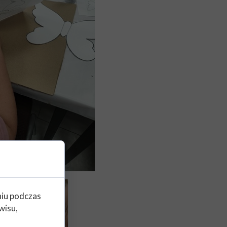
niu podczas
wisu,