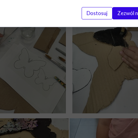
Dostosuj
Zezwól n