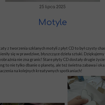
25 lipca 2025
Motyle
taty z tworzenia szklanych motyli z płyt CD to był czysty c
eniły się w prawdziwe, błyszczące dzieła sztuki. Dziękujemy
braźnia nie zna granic! Stare płyty CD dostały drugie życie
ng to nie tylko dbanie o planetę, ale też świetna zabawa i ok
czenia na kolejnych kreatywnych spotkaniach!