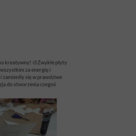
haos kreatywny! 🎨Zwykłe płyty
 wszystkim za energię i
 i zamieniły się w prawdziwe
azja do stworzenia czegoś