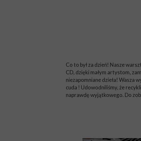
Co to był za dzień! Nasze warsz
CD, dzięki małym artystom, zami
niezapomniane dzieła! Wasza wyo
cuda ! Udowodniliśmy, że recykli
naprawdę wyjątkowego. Do zoba