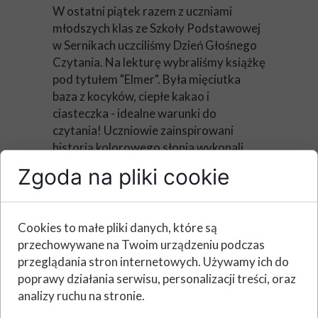
W ostatni piątek razem z uczniami
młodszych klas ze Szkoły Podstawowej
w Sernikach uczciliśmy Dzień Głośnego
Czytania. Na lekturę wybraliśmy książkę
pod tytułem "Elmer". Była mięciutka
baza z kocyków, ciepłe kakao i
ciasteczka - idealne warunki do
czytania! Uczniowie zainspirowani
historią kolorowego słonia wykonali
piękne prace:)
Zgoda na pliki cookie
Cookies to małe pliki danych, które są
przechowywane na Twoim urządzeniu podczas
przeglądania stron internetowych. Używamy ich do
poprawy działania serwisu, personalizacji treści, oraz
analizy ruchu na stronie.