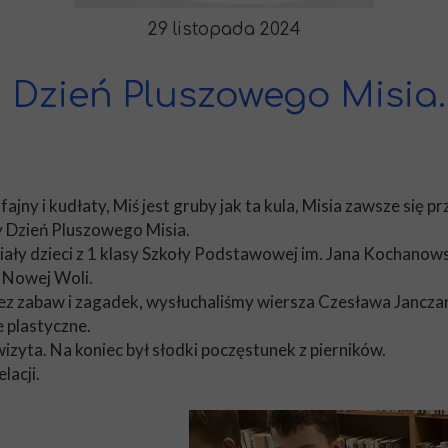
29 listopada 2024
Dzień Pluszowego Misia.
 fajny i kudłaty, Miś jest gruby jak ta kula, Misia zawsze się pr
y Dzień Pluszowego Misia.
niały dzieci z 1 klasy Szkoły Podstawowej im. Jana Kochano
w Nowej Woli.
bez zabaw i zagadek, wysłuchaliśmy wiersza Czesława Jancza
 plastyczne.
izyta. Na koniec był słodki poczęstunek z pierników.
lacji.