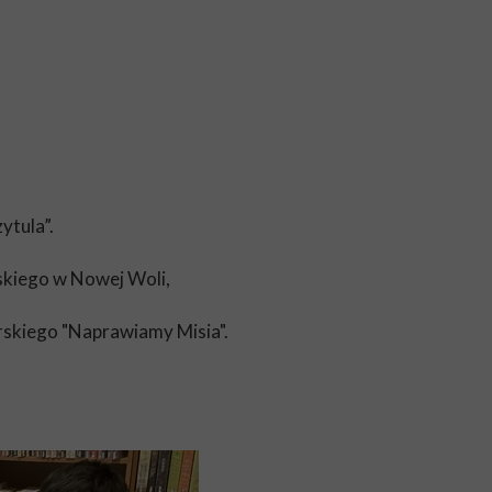
zytula”.
wskiego w Nowej Woli,
rskiego "Naprawiamy Misia".