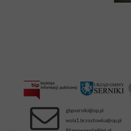
gbpserniki@op.pl
wola1.brzostowka@op.pl
filianowawola@int.pl