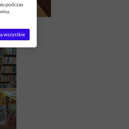
niu podczas
wisu,
a wszystkie