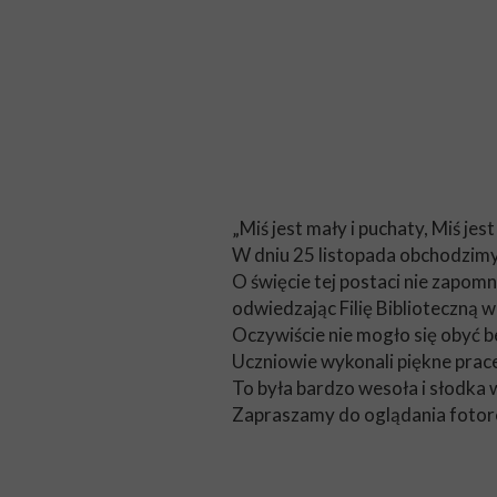
„Miś jest mały i puchaty, Miś jest
W dniu 25 listopada obchodzim
O święcie tej postaci nie zapom
odwiedzając Filię Biblioteczną 
Oczywiście nie mogło się obyć 
Uczniowie wykonali piękne prace
To była bardzo wesoła i słodka w
Zapraszamy do oglądania fotore