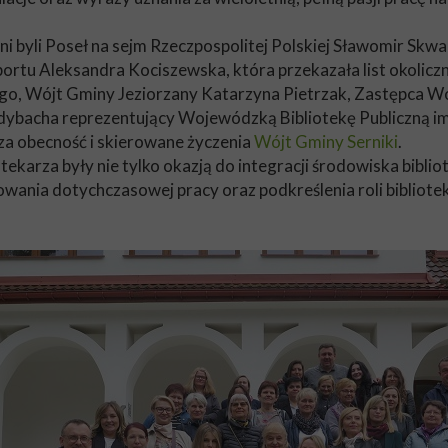
 byli Poseł na sejm Rzeczpospolitej Polskiej Sławomir Skwa
portu Aleksandra Kociszewska, która przekazała list okolic
go, Wójt Gminy Jeziorzany Katarzyna Pietrzak, Zastępca 
ybacha reprezentujący Wojewódzką Bibliotekę Publiczną im. 
za obecność i skierowane życzenia
Wójt Gminy Serniki
.
karza były nie tylko okazją do integracji środowiska biblio
ia dotychczasowej pracy oraz podkreślenia roli bibliotek i