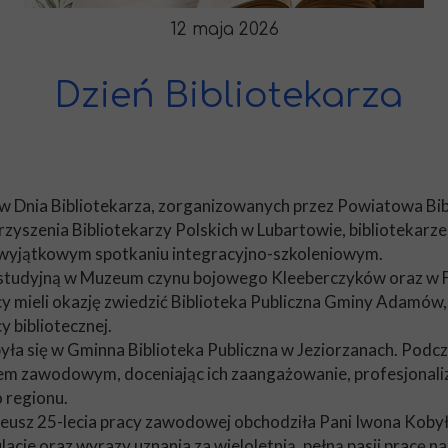
12 maja 2026
Dzień Bibliotekarza
 Dnia Bibliotekarza, zorganizowanych przez Powiatowa Bib
yszenia Bibliotekarzy Polskich w Lubartowie, bibliotekarze
w wyjątkowym spotkaniu integracyjno-szkoleniowym.
studyjną w Muzeum czynu bojowego Kleeberczyków oraz w Fil
 mieli okazję zwiedzić Biblioteka Publiczna Gminy Adamów, z
 bibliotecznej.
dbyła się w Gminna Biblioteka Publiczna w Jeziorzanach. Po
ażem zawodowym, doceniając ich zaangażowanie, profesjonal
o regionu.
eusz 25-lecia pracy zawodowej obchodziła Pani Iwona Kobyłka
cje oraz wyrazy uznania za wieloletnią, pełną pasji pracę na 