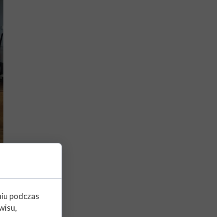
niu podczas
wisu,