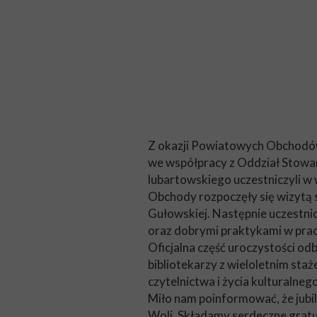
Z okazji Powiatowych Obchodów
we współpracy z Oddział Stowarz
lubartowskiego uczestniczyli 
Obchody rozpoczęły się wizytą 
Gułowskiej. Następnie uczestnicy
oraz dobrymi praktykami w pracy
Oficjalna część uroczystości o
bibliotekarzy z wieloletnim st
czytelnictwa i życia kulturalneg
Miło nam poinformować, że jubil
Woli. Składamy serdeczne gratula