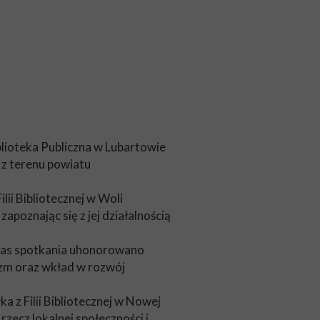
lioteka Publiczna w Lubartowie
 z terenu powiatu
ii Bibliotecznej w Woli
apoznając się z jej działalnością
dczas spotkania uhonorowano
izm oraz wkład w rozwój
 z Filii Bibliotecznej w Nowej
rzecz lokalnej społeczności i